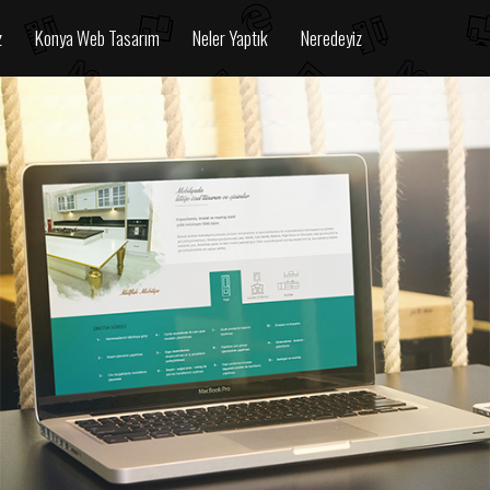
z
Konya Web Tasarım
Neler Yaptık
Neredeyiz